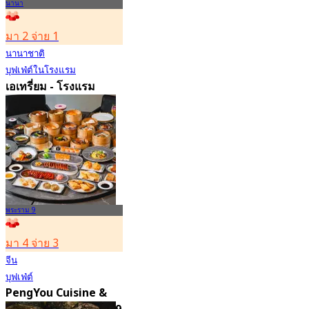
นานา
มา 2 จ่าย 1
นานาชาติ
บุฟเฟ่ต์ในโรงแรม
เอเทรี่ยม - โรงแรม
แลนด์มาร์ค กรุงเทพฯ
4.6
10.7K การจอง
จาก
฿ 495
พระราม 9
มา 4 จ่าย 3
จีน
บุฟเฟ่ต์
PengYou Cuisine &