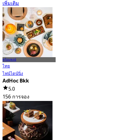
เพิ่มเติม
พร้อมพงษ์
ไทย
ไฟน์ไดน์นิ่ง
AdHoc Bkk
5.0
156 การจอง
จาก
฿ 4,591