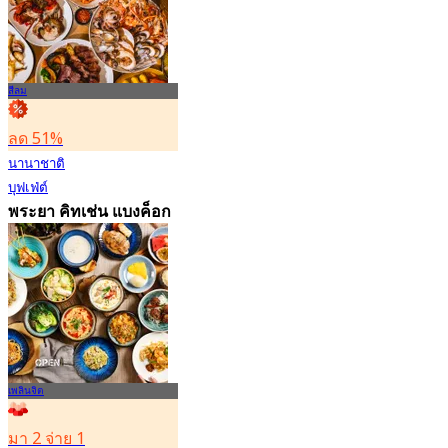
15.1K การจอง
จาก
฿ 595
สีลม
ลด 51%
นานาชาติ
บุฟเฟ่ต์
พระยา คิทเช่น แบงค็อก
แมริออท เดอะ สุรวงศ์
4.7
5.6K การจอง
จาก
฿ 498
เพลินจิต
มา 2 จ่าย 1