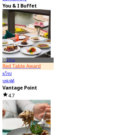
You & I Buffet
4.7
36K การจอง
จาก
฿ 498
2 ร้าน
Red Table Award
ยุโรป
บุฟเฟ่ต์
Vantage Point
4.7
55.4K การจอง
จาก
฿ 399