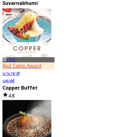
Suvarnabhumi
(International)
4.5
130 การจอง
จาก
฿ 2,000
2 ร้าน
Red Table Award
นานาชาติ
บุฟเฟ่ต์
Copper Buffet
4.8
396.2K การจอง
จาก
฿ 399