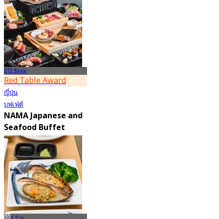
BTS ชิดลม
Red Table Award
ญี่ปุ่น
บุฟเฟ่ต์
NAMA Japanese and
Seafood Buffet
(Hungry Hub)
4.6
29.9K การจอง
จาก
฿ 1,399.5
6 ร้าน