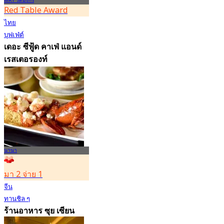
MRT วัดมังกร
Red Table Award
ไทย
บุฟเฟ่ต์
เดอะ ซีฟู้ด คาเฟ่ แอนด์
เรสเตอรองท์
4.8
30.2K การจอง
จาก
฿ 645
นานา
มา 2 จ่าย 1
จีน
ทานชิล ๆ
ร้านอาหาร ซุย เซียน
โรงแรมแลนด์มาร์ค