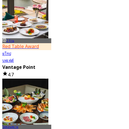
จาก
฿ 399
2 ร้าน
Red Table Award
ยุโรป
บุฟเฟ่ต์
Vantage Point
4.7
55.4K การจอง
จาก
฿ 399
ไอคอนสยาม