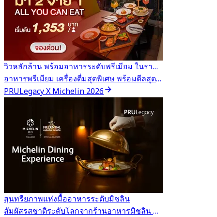
วิวหลักล้าน พร้อมอาหารระดับพรีเมียม ในราคาสุดคุ้ม
อาหารพรีเมียม เครื่องดื่มสุดพิเศษ พร้อมดีลสุดคุ้มจาก Hungry Hub
PRULegacy X Michelin 2026
สุนทรียภาพแห่งมื้ออาหารระดับมิชลิน
สัมผัสรสชาติระดับโลกจากร้านอาหารมิชลิน พร้อมรับส่วนลดสุดเอ็กซ์คลูซีฟเมื่อจองผ่าน Hungry Hub เฉพาะสมาชิกครอบครัวพรูเด็นเชียลเท่านั้น