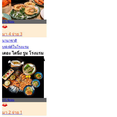
BTS ชิดลม
มา 4 จ่าย 3
นานาชาติ
บุฟเฟ่ต์ในโรงแรม
เดอะ ไดนิ่ง รูม โรงแรม
แกรนด์ ไฮแอท เอราวัณ
4.8
21.2K การจอง
จาก
฿ 1,087.5
BTS ชิดลม
มา 2 จ่าย 1