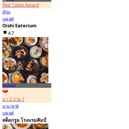
Red Table Award
ญี่ปุ่น
บุฟเฟ่ต์
Oishi Eaterium
4.7
43.5K การจอง
จาก
฿ 587
BTS ชิดลม
มา 2 จ่าย 1
นานาชาติ
บุฟเฟ่ต์
สต็อกรูม โรงแรมคิมป์
ตัน มาลัย กรุงเทพฯ