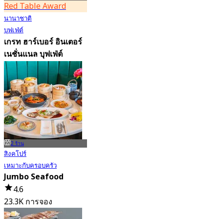
Red Table Award
นานาชาติ
บุฟเฟ่ต์
เกรท ฮาร์เบอร์ อินเตอร์
เนชั่นแนล บุฟเฟ่ต์
4.7
91.1K การจอง
จาก
฿ 999
2 ร้าน
สิงคโปร์
เหมาะกับครอบครัว
Jumbo Seafood
4.6
23.3K การจอง
จาก
฿ 525