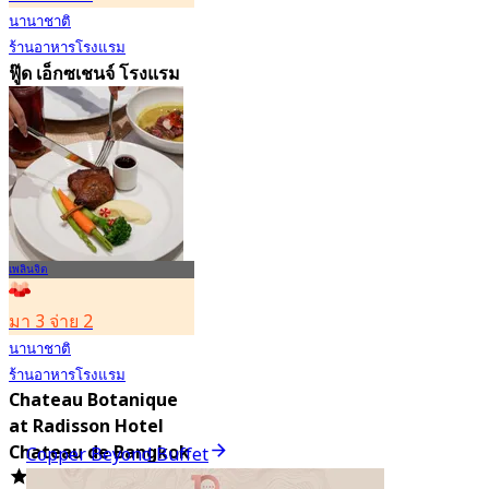
นานาชาติ
ร้านอาหารโรงแรม
ฟู๊ด เอ็กซเชนจ์ โรงแรม
โนโวเทล กรุงเทพ
สุขุมวิท 4
4.8
2.7K การจอง
จาก
฿ 349.5
เพลินจิต
มา 3 จ่าย 2
นานาชาติ
ร้านอาหารโรงแรม
Chateau Botanique
at Radisson Hotel
Chateau de Bangkok
Copper Beyond Buffet
5.0