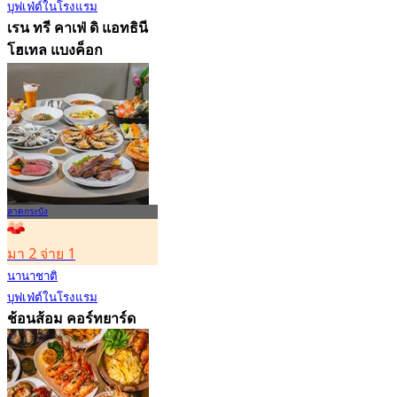
บุฟเฟ่ต์ในโรงแรม
เรน ทรี คาเฟ่ ดิ แอทธินี
โฮเทล แบงค็อก
4.7
23.3K การจอง
จาก
฿ 802
ลาดกระบัง
มา 2 จ่าย 1
นานาชาติ
บุฟเฟ่ต์ในโรงแรม
ช้อนส้อม คอร์ทยาร์ด
บาย แมริออท กรุงเทพฯ
สุวรรณภูมิ แอร์พอร์ท
4.8