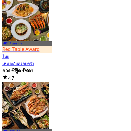
4.6
25.1K การจอง
จาก
฿ 442.5
MRT ห้วยขวาง
Red Table Award
ไทย
เหมาะกับครอบครัว
กวง ซีฟู๊ด รัชดา
4.7
7.8K การจอง
จาก
฿ 950