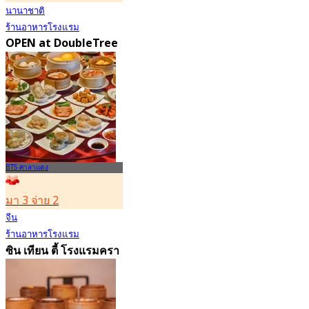
นานาชาติ
ร้านอาหารโรงแรม
OPEN at DoubleTree
by Hilton Bangkok
Ploenchit
4.6
7.2K การจอง
จาก
฿ 352.5
BTS ศาลาแดง
มา 3 จ่าย 2
จีน
ร้านอาหารโรงแรม
ซิน เทียน ตี้ โรงแรมครา
วน์ พลาซ่า กรุงเทพฯ
ลุมพินี พาร์ค
4.5