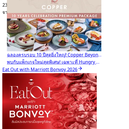
23 การจอง
จาก
฿ 369
ฉลองครบรอบ 10 ปีสุดยิ่งใหญ่! Copper Beyond Buffet
พบกับแพ็กเกจใหม่สุดพิเศษ! เฉพาะที่ Hungry Hub
Eat Out with Marriott Bonvoy 2026