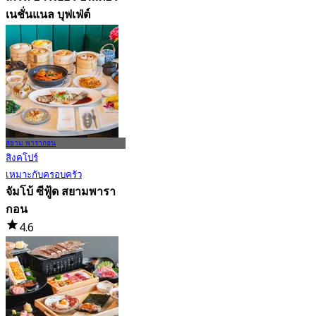
เนชั่นแนล บุฟเฟ่ต์
4.7
91.1K การจอง
จาก
฿ 999
สยาม พารากอน
สิงคโปร์
เหมาะกับครอบครัว
จัมโบ้ ซีฟู้ด สยามพารา
กอน
4.6
7.9K การจอง
จาก
฿ 548