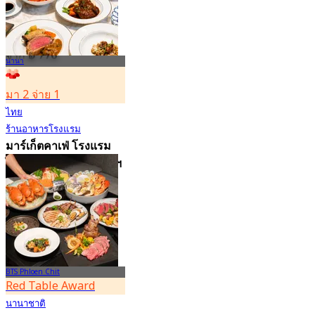
Bangkok
4.7
15K การจอง
จาก
฿ 776
นานา
มา 2 จ่าย 1
ไทย
ร้านอาหารโรงแรม
มาร์เก็ตคาเฟ่ โรงแรม
ไฮแอท รีเจนซี่ กรุงเทพฯ
สุขุมวิท
4.8
11.9K การจอง
จาก
฿ 382.5
BTS Phloen Chit
Red Table Award
นานาชาติ