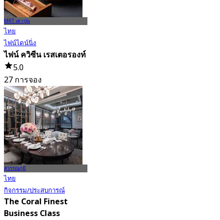
MRT เตาปูน
ไทย
ไฟน์ไดน์นิ่ง
ไฟน์ ควิซีน เรสเตอรองท์
5.0
27 การจอง
จาก
฿ 3,349
สุวรรณภูมิ
ไทย
กิจกรรม/ประสบการณ์
The Coral Finest
Business Class