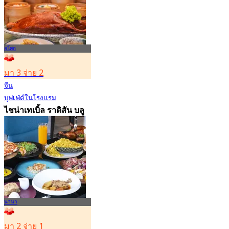
5.4K การจอง
จาก
฿ 592
อโศก
มา 3 จ่าย 2
จีน
บุฟเฟ่ต์ในโรงแรม
ไชน่าเทเบิ้ล ราดิสัน บลู
พลาซ่า แบงคอก
4.6
4.5K การจอง
จาก
฿ 392
นานา
มา 2 จ่าย 1