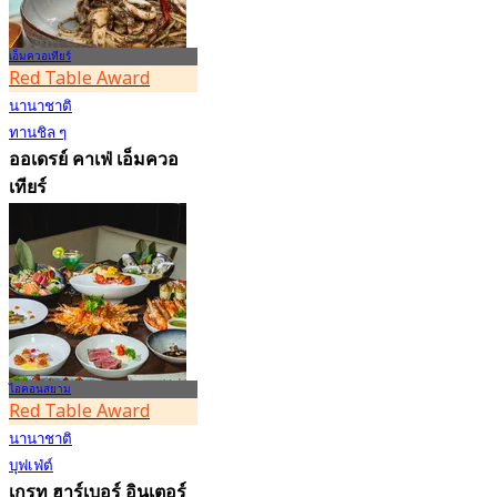
เอ็มควอเทียร์
Red Table Award
นานาชาติ
ทานชิล ๆ
ออเดรย์ คาเฟ่ เอ็มควอ
เทียร์
4.7
50.1K การจอง
จาก
฿ 149.5
ไอคอนสยาม
Red Table Award
นานาชาติ
บุฟเฟ่ต์
เกรท ฮาร์เบอร์ อินเตอร์