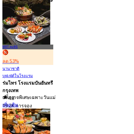
Specialty Bar Rama 9
4.7
5K การจอง
จาก
฿ 294.25
MRT ลุมพินี
ลด 53%
นานาชาติ
บุฟเฟ่ต์ในโรงแรม
ร่มไทร โรงแรมบันยันทรี
กรุงเทพ
แพ็กเกจพิเศษเฉพาะวันแม่
4.8
เพิ่มเติม
19.2K การจอง
จาก
฿ 650