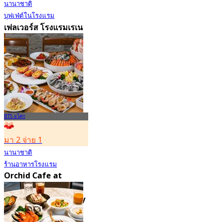
นานาชาติ
บุฟเฟ่ต์ในโรงแรม
เฟลเวอร์ส โรงแรมเรเน
ซองส์ กรุงเทพฯ
4.6
17.1K การจอง
จาก
฿ 545
BTS อโศก
มา 2 จ่าย 1
นานาชาติ
ร้านอาหารโรงแรม
Orchid Cafe at
Sheraton Grande
Sukhumvit, a Luxury
Collection Hotel ,