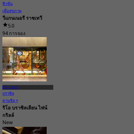
ฟิวชั่น
เพื่อสุขภาพ
วีแกนเนอรี ราชเทวี
5.0
94 การจอง
จาก
฿ 216.66
BTS ราชเทวี
บราซิล
ทานชิล ๆ
ริโอ บราซิลเลียน ไฟน์
กริลล์
New
4.6