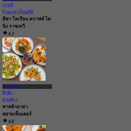
เกาหลี
ร้านอาหารในเครือ
อีซา โคเรียน คราฟท์ ได
นิ่ง ราชเทวี
4.3
28 การจอง
จาก
฿ 333
สยาม เซ็นเตอร์
ฟิวชั่น
ทานชิล ๆ
พาสต้าอาม่า
สยามเซ็นเตอร์
4.8
805 การจอง