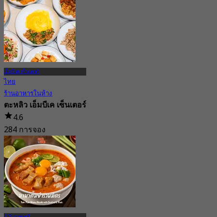
จาก
฿ 340
เอ็มบีเค เซ็นเตอร์
ไทย
ร้านอาหารในห้าง
ตะหลิว เอ็มบีเค เซ็นเตอร์
4.6
284 การจอง
จาก
฿ 224.75
BTS ราชเทวี