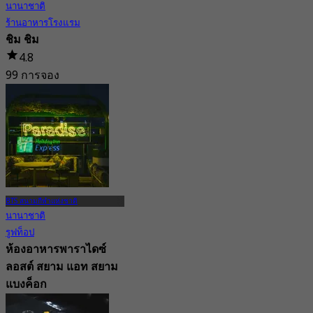
นานาชาติ
ร้านอาหารโรงแรม
ชิม ชิม
4.8
99 การจอง
จาก
฿ 495
BTS สนามกีฬาแห่งชาติ
นานาชาติ
รูฟท็อป
ห้องอาหารพาราไดซ์
ลอสต์ สยาม แอท สยาม
แบงค็อก
5.0