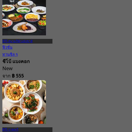
291 การจอง
จาก
฿ 495
BTS สนามกีฬาแห่งชาติ
ฟิวชั่น
ทานชิล ๆ
ชีโบ้ แบงคอก
New
จาก
฿ 555
BTS ราชเทวี