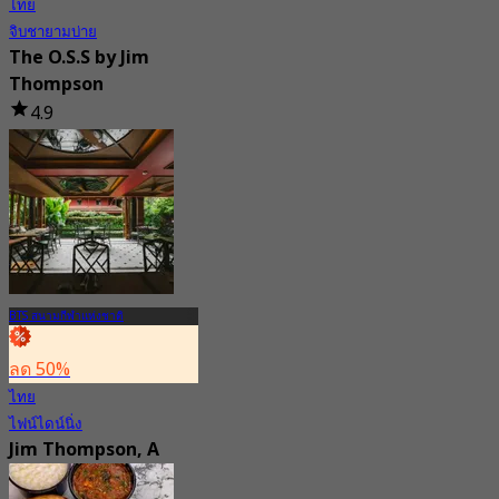
ไทย
จิบชายามบ่าย
The O.S.S by Jim
Thompson
4.9
692 การจอง
จาก
฿ 475
BTS สนามกีฬาแห่งชาติ
ลด 50%
ไทย
ไฟน์ไดน์นิ่ง
Jim Thompson, A
Thai Restaurant