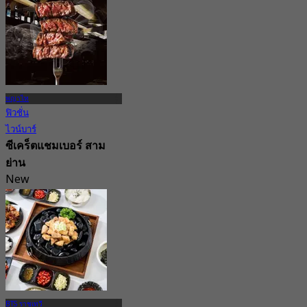
จาก
฿ 525
พญาไท
ฟิวชั่น
ไวน์บาร์
ซีเคร็ตแชมเบอร์ สาม
ย่าน
New
4.2
จาก
฿ 763.33
BTS ราชเทวี