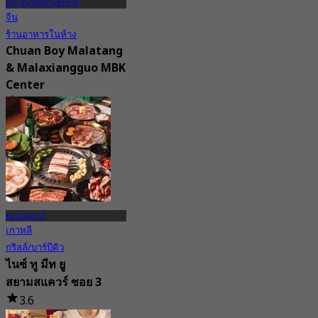
BTS สนามกีฬาแห่งชาติ
จีน
ร้านอาหารในห้าง
Chuan Boy Malatang
& Malaxiangguo MBK
Center
4.7
15 การจอง
จาก
฿ 299.5
สยามสแควร์
เกาหลี
กริลล์/บาร์บีคิว
ไนซ์ ทู มีท ยู
สยามสแควร์ ซอย 3
3.6