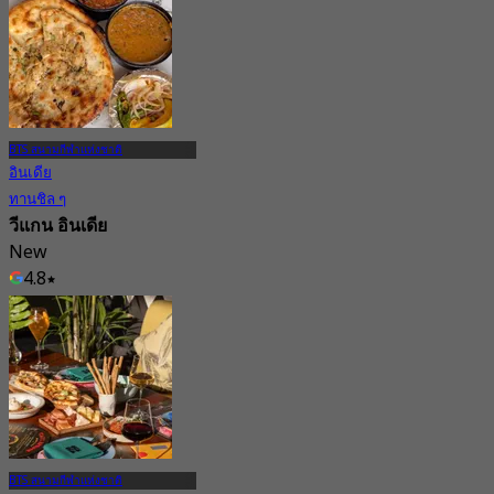
4.9
5.3K การจอง
จาก
฿ 690
BTS สนามกีฬาแห่งชาติ
อินเดีย
ทานชิล ๆ
วีแกน อินเดีย
New
4.8
จาก
฿ 363.33
BTS สนามกีฬาแห่งชาติ