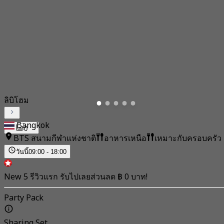
ลิบิโฮม
Bangkok
0
BTS สนามกีฬาแห่งชาติ
อาหารเหนือ
เหมาะกับครอบครัว
วันนี้
09:00 - 18:00
New 5 รีวิวแรก รับไปเลยส่วนลด ฿ 0 บาท!
Party Pack
Sharing Set