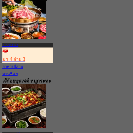
4.7
3.3K การจอง
จาก
฿ 498
BTS ราชเทวี
มา 4 จ่าย 3
อาหารอีสาน
ทานชิล ๆ
เจ๊ก้อยบุฟเฟต์ หมูกระทะ
กิ่งเพชร
3.8
20 การจอง
จาก
฿ 299.25