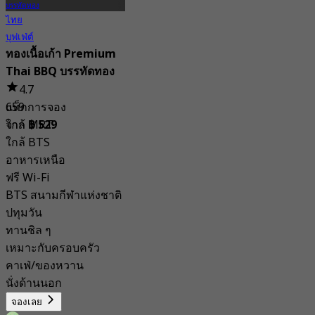
บรรทัดทอง
ไทย
บุฟเฟ่ต์
ทองเนื้อเก้า Premium
Thai BBQ บรรทัดทอง
4.7
แท็ก
659 การจอง
ใกล้ MRT
จาก
฿ 529
ใกล้ BTS
อาหารเหนือ
ฟรี Wi-Fi
BTS สนามกีฬาแห่งชาติ
ปทุมวัน
ทานชิล ๆ
เหมาะกับครอบครัว
คาเฟ่/ของหวาน
นั่งด้านนอก
จองเลย