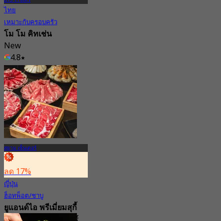
ไทย
เหมาะกับครอบครัว
โม โม คิทเช่น
New
4.8
จาก
฿ 233.33
สยาม เซ็นเตอร์
ลด 17%
ญี่ปุ่น
ฮ็อทพ็อต/ชาบู
ยูแอนด์ไอ พรีเมี่ยมสุกี้
บุฟเฟ่ต์ สยามเซ็นเตอร์