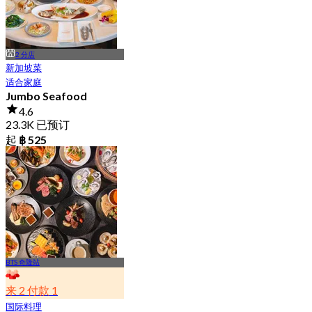
2 分店
新加坡菜
适合家庭
Jumbo Seafood
4.6
23.3K 已预订
起
฿ 525
BTS 奇隆站
来 2 付款 1
国际料理