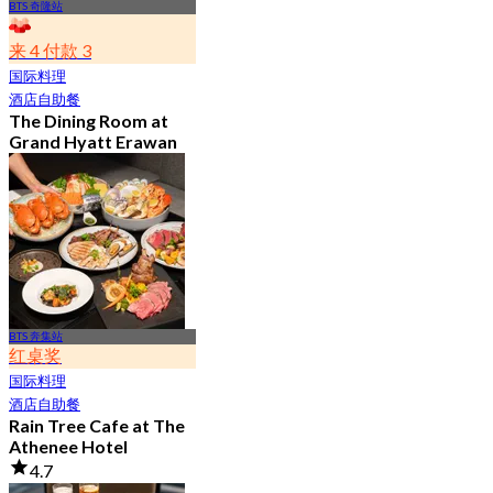
BTS 奇隆站
来 4 付款 3
国际料理
酒店自助餐
The Dining Room at
Grand Hyatt Erawan
4.8
21.2K 已预订
起
฿ 1,087.5
BTS 奔集站
红桌奖
国际料理
酒店自助餐
Rain Tree Cafe at The
Athenee Hotel
4.7
23.4K 已预订