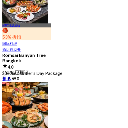
MRT伦披尼站
53% 折扣
国际料理
酒店自助餐
Romsai Banyan Tree
Bangkok
4.8
19.2K 已预订
Special Mother's Day Package
更多
起
฿ 650