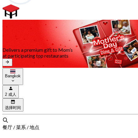
Delivers a premium gift to Mom’s
at participating top restaurants
Bangkok
2 成人
选择时间
餐厅 / 菜系 / 地点