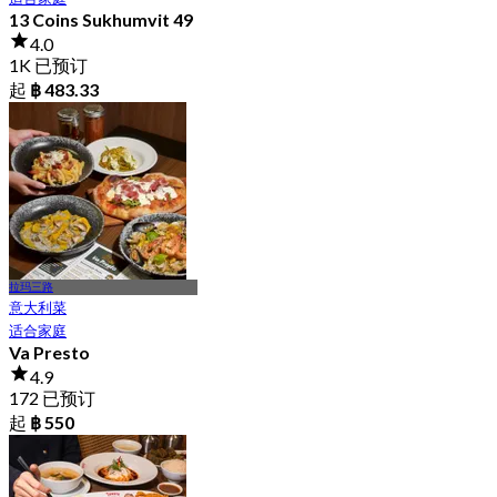
13 Coins Sukhumvit 49
4.0
1K 已预订
起
฿ 483.33
拉玛三路
意大利菜
适合家庭
Va Presto
4.9
172 已预订
起
฿ 550