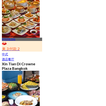
4.6
4.5K 已预订
起
฿ 392
BTS沙拉当站
来 3 付款 2
中式
酒店餐厅
Xin Tian Di Crowne
Plaza Bangkok
Lumpini Park
4.5
5.4K 已预订
起
฿ 592