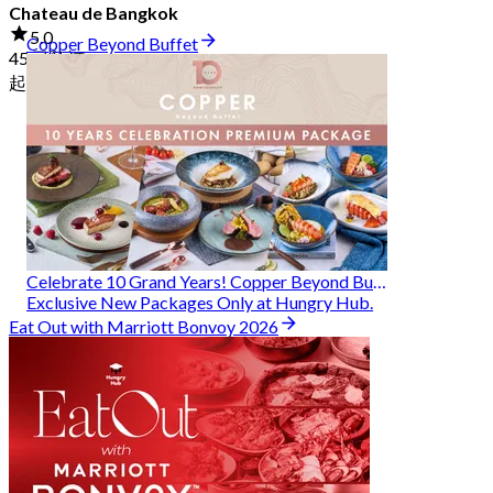
Chateau de Bangkok
5.0
Copper Beyond Buffet
45 已预订
起
฿ 314
Celebrate 10 Grand Years! Copper Beyond Buffet
Exclusive New Packages Only at Hungry Hub.
Eat Out with Marriott Bonvoy 2026