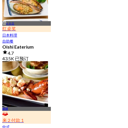
6 分店
红桌奖
日本料理
自助餐
Oishi Eaterium
4.7
43.5K 已预订
起
฿ 587
娜娜
来 2 付款 1
中式