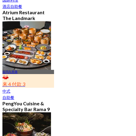
酒店自助餐
Atrium Restaurant
The Landmark
Bangkok Hotel
4.6
10.7K 已预订
起
฿ 495
拉玛九世路
来 4 付款 3
中式
自助餐
PengYou Cuisine &
Specialty Bar Rama 9
4.7
5K 已预订
起
฿ 294.25