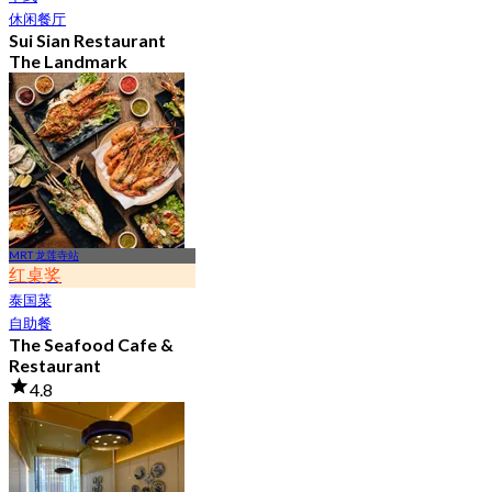
休闲餐厅
Sui Sian Restaurant
The Landmark
Bangkok Hotel
4.7
15.1K 已预订
起
฿ 808
MRT 龙莲寺站
红桌奖
泰国菜
自助餐
The Seafood Cafe &
Restaurant
4.8
30.2K 已预订
起
฿ 645