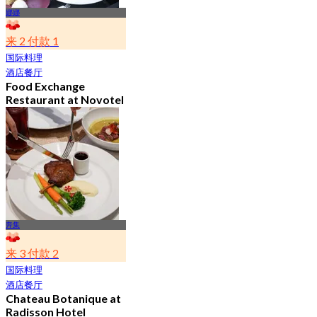
娜娜
来 2 付款 1
国际料理
酒店餐厅
Food Exchange
Restaurant at Novotel
Bangkok Sukhumvit 4
4.8
2.7K 已预订
起
฿ 349.5
奔集
来 3 付款 2
国际料理
酒店餐厅
Chateau Botanique at
Radisson Hotel