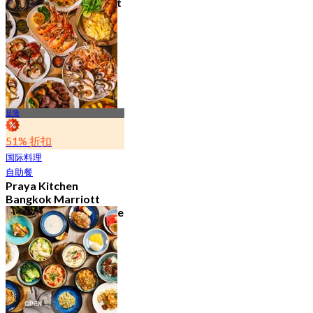
Suvarnabhumi Airport
4.8
15.1K 已预订
起
฿ 595
是隆
51% 折扣
国际料理
自助餐
Praya Kitchen
Bangkok Marriott
Hotel The Surawongse
4.7
5.7K 已预订
起
฿ 498