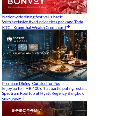
Nationwide dining festival is back!!
With exclusive fixed-price tiers package Today - 31 Aug
KTC - Krungthai Wealth Credit card
Premium Dining, Curated for You
Enjoy up to THB 400 off at participating restaurants.
Spectrum Rooftop at Hyatt Regency Bangkok
Sukhumvit