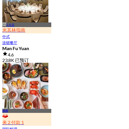
3 分店
米其林指南
中式
连锁餐厅
Man Fu Yuan
4.6
23.8K 已预订
起
฿ 598
娜娜
来 2 付款 1
国际料理