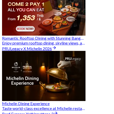
Romantic Rooftop Dining with Stunning Bangkok Views
Enjoy premium rooftop dining, skyline views, and exclusive Hungry Hub deals together
PRULegacy X Michelin 2026
Michelin Dining Experience
Taste world-class excellence at Michelin restaurants and unlock exclusive discounts when you book through Hungry Hub. A special privilege dedicated to the Prudential family.