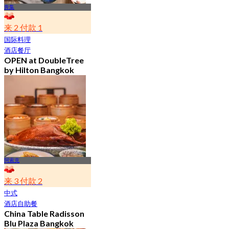
奔集
来 2 付款 1
国际料理
酒店餐厅
OPEN at DoubleTree
by Hilton Bangkok
Ploenchit
4.6
7.2K 已预订
起
฿ 352.5
阿索克
来 3 付款 2
中式
酒店自助餐
China Table Radisson
Blu Plaza Bangkok