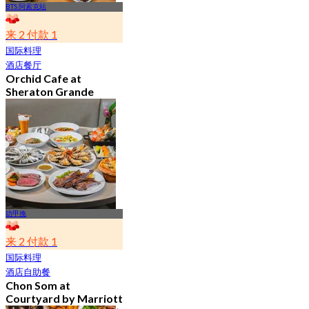
BTS 阿索克站
来 2 付款 1
国际料理
酒店餐厅
Orchid Cafe at
Sheraton Grande
Sukhumvit A Luxury
Collection Hotel
4.7
15.1K 已预订
起
฿ 776
叻甲挽
来 2 付款 1
国际料理
酒店自助餐
Chon Som at
Courtyard by Marriott