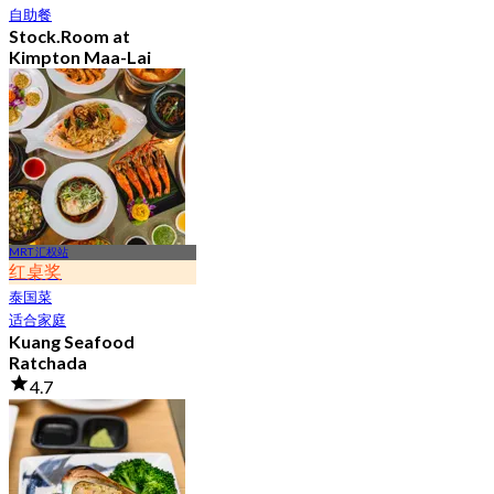
自助餐
Stock.Room at
Kimpton Maa-Lai
Bangkok
4.6
25.3K 已预订
起
฿ 442.5
MRT 汇权站
红桌奖
泰国菜
适合家庭
Kuang Seafood
Ratchada
4.7
7.9K 已预订
起
฿ 950