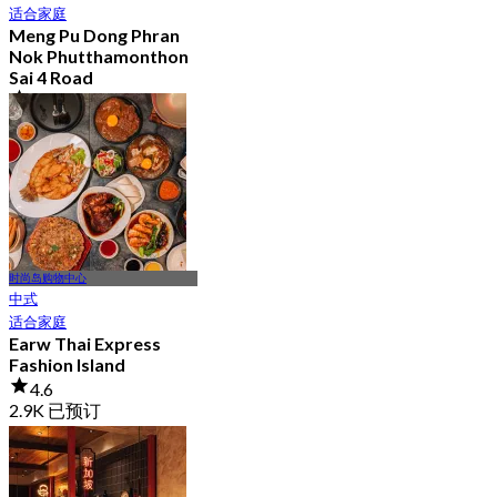
适合家庭
Meng Pu Dong Phran
Nok Phutthamonthon
Sai 4 Road
4.6
2.9K 已预订
起
฿ 323
时尚岛购物中心
中式
适合家庭
Earw Thai Express
Fashion Island
4.6
2.9K 已预订
起
฿ 699