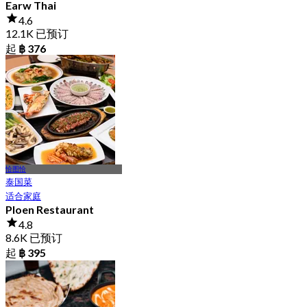
Earw Thai
4.6
12.1K 已预订
起
฿ 376
恰图恰
泰国菜
适合家庭
Ploen Restaurant
4.8
8.6K 已预订
起
฿ 395