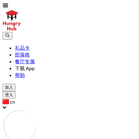
礼品卡
部落格
餐厅专属
下载 App
帮助
加入
登入
cn