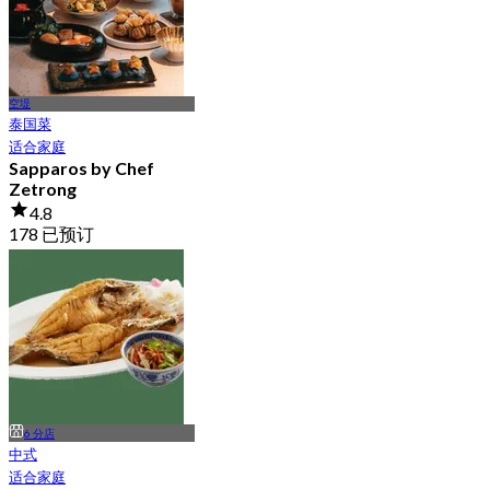
空堤
泰国菜
适合家庭
Sapparos by Chef
Zetrong
4.8
178 已预订
起
฿ 595
6 分店
中式
适合家庭