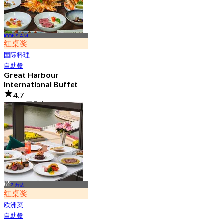
ICONSIAM
红桌奖
国际料理
自助餐
Great Harbour
International Buffet
4.7
91.2K 已预订
起
฿ 999
2 分店
红桌奖
欧洲菜
自助餐