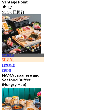
Vantage Point
4.7
55.5K 已预订
起
฿ 399
BTS 奇隆站
红桌奖
日本料理
自助餐
NAMA Japanese and
Seafood Buffet
(Hungry Hub)
4.6
30K 已预订
起
฿ 1,399.5