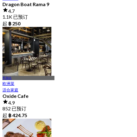
Dragon Boat Rama 9
4.7
1.1K 已预订
起
฿ 250
邦加比
欧洲菜
适合家庭
Oxide Cafe
4.9
852 已预订
起
฿ 424.75