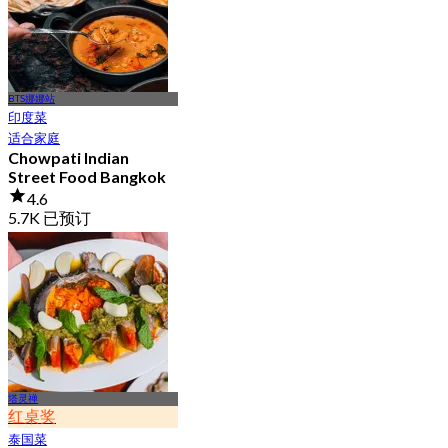
BTS娜娜站
印度菜
适合家庭
Chowpati Indian
Street Food Bangkok
4.6
5.7K 已预订
起
฿ 399
塔灵禅
红桌奖
泰国菜