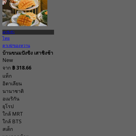
เสาชิงช้า
ไทย
คาเฟ่/ของหวาน
บ้านขนมปังขิง เสาชิงช้า
New
จาก
฿ 318.66
แท็ก
อิตาเลียน
นานาชาติ
อเมริกัน
ยุโรป
ใกล้ MRT
ใกล้ BTS
สเต็ก