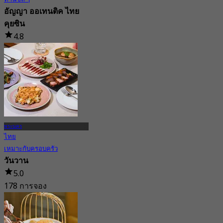
อัญญา ออเทนติค ไทย
คุยซิน
4.8
675 การจอง
จาก
฿ 370
พระนคร
ไทย
เหมาะกับครอบครัว
วันวาน
5.0
178 การจอง
จาก
฿ 277.5