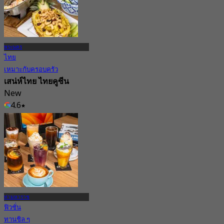
พระนคร
ไทย
เหมาะกับครอบครัว
เสน่ห์ไทย ไทยคูซีน
New
4.6
จาก
฿ 495
ท่ามหาราช
ฟิวชั่น
ทานชิล ๆ