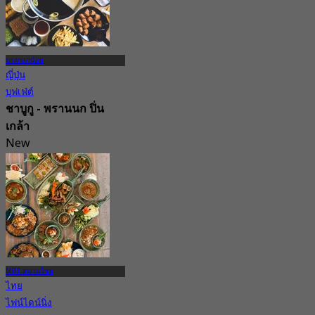
บางกอกน้อย
ญี่ปุ่น
บุฟเฟ่ต์
ชาบูกู - พรานนก ปิ่น
เกล้า
New
4.7
จาก
฿ 419
MRT สนามไชย
ไทย
ไฟน์ไดน์นิ่ง