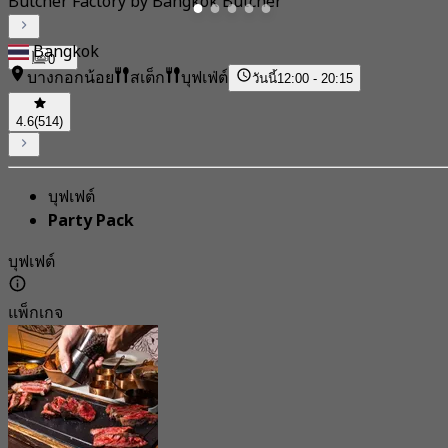
Butcher Factory by Bangkok Butcher
Bangkok
0
บางกอกน้อย
สเต็ก
บุฟเฟ่ต์
วันนี้
12:00 - 20:15
4.6
(514)
บุฟเฟต์
Party Pack
บุฟเฟต์
แพ็กเกจ