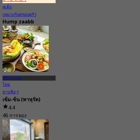
สเต็ก
เหมาะกับครอบครัว
Hump zaabb
4.8
198 การจอง
จาก
฿ 495
MRT สามยอด
ไทย
ทานชิล ๆ
เข้ม-ข้น (พาหุรัด)
4.4
46 การจอง
จาก
฿ 230