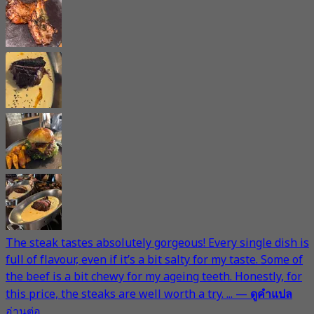
The steak tastes absolutely gorgeous! Every single dish is
full of flavour, even if it’s a bit salty for my taste. Some of
the beef is a bit chewy for my ageing teeth. Honestly, for
this price, the steaks are well worth a try. ...
—
ดูคำแปล
อ่านต่อ