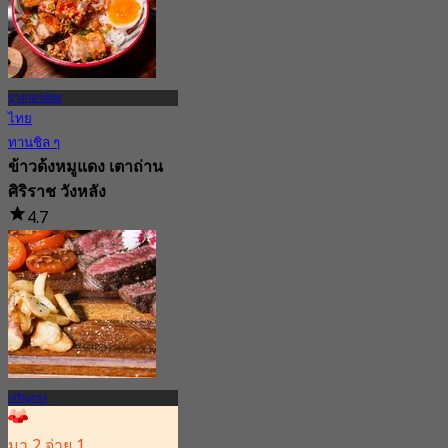
บางกอกน้อย
ไทย
ทานชิล ๆ
ข้าวด้งหมูแดง เตาถ่าน
ศิริราช วังหลัง
4.7
165 การจอง
จาก
฿ 324.75
เจริญกรุง
มา 2 จ่าย 1