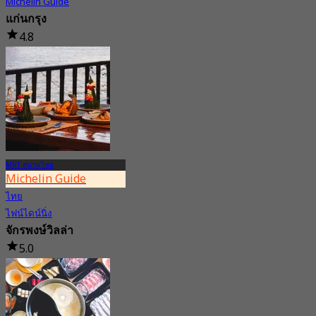
Michelin Guide
แก่นกรุง
4.8
232 การจอง
จาก
฿ 550
MRT สนามไชย
Michelin Guide
ไทย
ไฟน์ไดน์นิ่ง
จักรพงษ์วิลล่า
5.0
185 การจอง
จาก
฿ 399.5