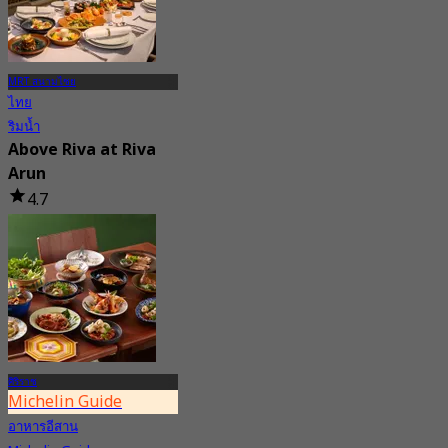
MRT สนามไชย
ไทย
ริมน้ำ
Above Riva at Riva
Arun
4.7
2.1K การจอง
จาก
฿ 999
ศิริราช
Michelin Guide
อาหารอีสาน