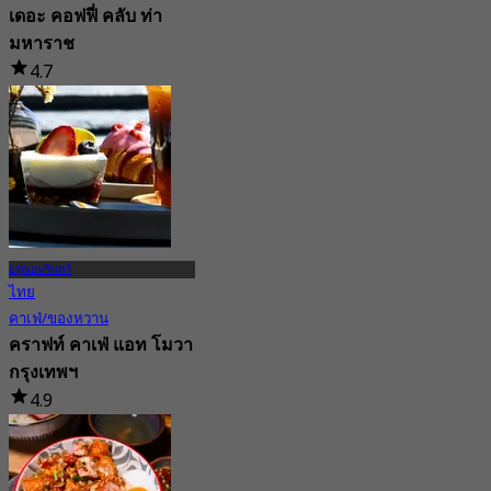
เดอะ คอฟฟี่ คลับ ท่า
มหาราช
4.7
5.5K การจอง
จาก
฿ 189
อรุณอมรินทร์
ไทย
คาเฟ่/ของหวาน
คราฟท์ คาเฟ่ แอท โมวา
กรุงเทพฯ
4.9
74 การจอง
จาก
฿ 550