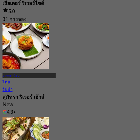
เธียเตอร์ ริเวอร์ไซด์
5.0
31 การจอง
จาก
฿ 249.5
บางกอกน้อย
ไทย
ริมน้ำ
สุภัทรา ริเวอร์ เฮ้าส์
New
4.3
จาก
฿ 1,550