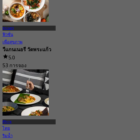
พระนคร
ฟิวชั่น
เพื่อสุขภาพ
วีแกนเนอรี วัดพระแก้ว
5.0
53 การจอง
จาก
฿ 216.66
ศิริราช
ไทย
ริมน้ำ