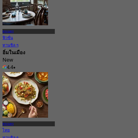
พระนคร
ฟิวชั่น
ทานชิล ๆ
อิ่มในเมือง
New
4.4
จาก
฿ 733
พระนคร
ไทย
ทานชิล ๆ