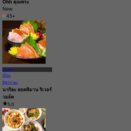
Ohh คุณพระ
New
4.5
จาก
฿ 325
พระนคร
ญี่ปุ่น
อิซากายะ
นากิยะ ยอดพิมาน ริเวอร์
วอล์ค
5.0
58 การจอง
จาก
฿ 499.75